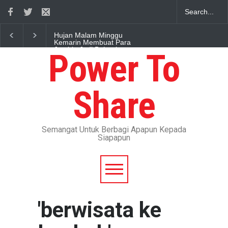
Hujan Malam Minggu
Kemarin Membuat Para
Jomblo Jadi Bahagia
Power To
UMK Karawang sudah deal
Rp. 3.330.505,-
Share
Mari Berkarya Untuk
Indonesia Yang Lebih Baik
Semangat Untuk Berbagi Apapun Kepada
Ari elmu teh kanyaho. Lamun
Siapapun
geus nyaho bakal ca'ang.
Lamun geus ca'ang bakal
nya'angan
Berbagi Dengan Sesama,
Sampaikanlah Walau Hanya
Satu Ayat Saja
'berwisata ke